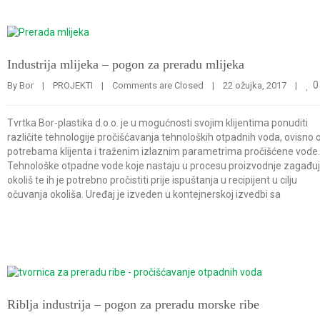
Industrija mlijeka – pogon za preradu mlijeka
0
By 
Bor
|
PROJEKTI
|
Comments are Closed
|
22 ožujka, 2017    
|
Tvrtka Bor-plastika d.o.o. je u mogućnosti svojim klijentima ponuditi
različite tehnologije pročišćavanja tehnoloških otpadnih voda, ovisno 
potrebama klijenta i traženim izlaznim parametrima pročišćene vode.
Tehnološke otpadne vode koje nastaju u procesu proizvodnje zagađu
okoliš te ih je potrebno pročistiti prije ispuštanja u recipijent u cilju
očuvanja okoliša. Uređaj je izveden u kontejnerskoj izvedbi sa
Riblja industrija – pogon za preradu morske ribe