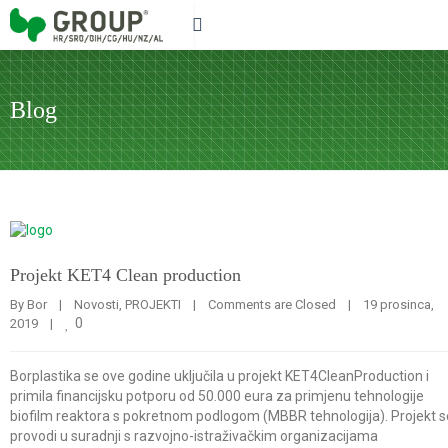
Blog
Projekt KET4 Clean production
By 
Bor
|
Novosti
, 
PROJEKTI
|
Comments are Closed
|
19 prosinca, 
0
2019    
|
Borplastika se ove godine uključila u projekt KET4CleanProduction i
primila financijsku potporu od 50.000 eura za primjenu tehnologije
biofilm reaktora s pokretnom podlogom (MBBR tehnologija). Projekt s
provodi u suradnji s razvojno-istraživačkim organizacijama