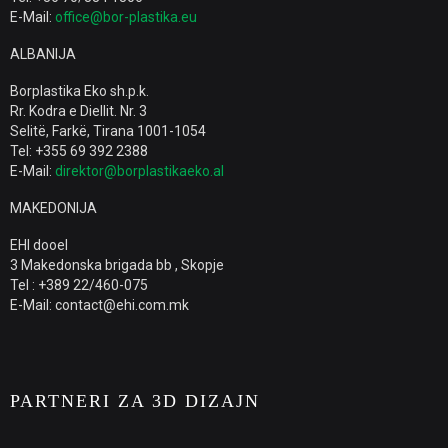
E-Mail:
office@bor-plastika.eu
ALBANIJA
Borplastika Eko sh.p.k.
Rr. Kodra e Diellit. Nr. 3
Selitë, Farkë, Tirana 1001-1054
Tel: +355 69 392 2388
E-Mail:
direktor@borplastikaeko.al
MAKEDONIJA
EHI dooel
3 Makedonska brigada bb , Skopje
Tel : +389 22/460-075
E-Mail: contact@ehi.com.mk
PARTNERI ZA 3D DIZAJN