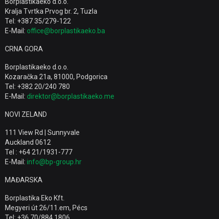
Borplastikaeko d.o.o.
Kralja Tvrtka Prvog br. 2, Tuzla
Tel: +387 35/279-122
E-Mail:
office@borplastikaeko.ba
CRNA GORA
Borplastikaeko d.o.o.
Kozaračka 21a, 81000, Podgorica
Tel: +382 20/240 780
E-Mail:
direktor@borplastikaeko.me
NOVI ZELAND
111 View Rd | Sunnyvale
Auckland 0612
Tel : +64 21/1931-777
E-Mail:
info@bp-group.hr
MAĐARSKA
Borplastika Eko Kft.
Megyeri út 26/11.em, Pécs
Tel: +36 70/884 1806