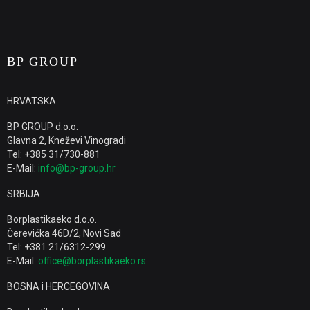
BP GROUP
HRVATSKA
BP GROUP d.o.o.
Glavna 2, Kneževi Vinogradi
Tel: +385 31/730-881
E-Mail:
info@bp-group.hr
SRBIJA
Borplastikaeko d.o.o.
Čerevićka 46D/2, Novi Sad
Tel: +381 21/6312-299
E-Mail:
office@borplastikaeko.rs
BOSNA i HERCEGOVINA