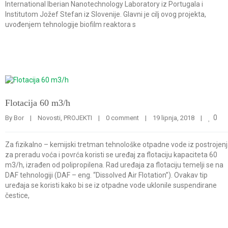
International Iberian Nanotechnology Laboratory iz Portugala i
Institutom Jožef Stefan iz Slovenije. Glavni je cilj ovog projekta,
uvođenjem tehnologije biofilm reaktora s
Flotacija 60 m3/h
0
By 
Bor
|
Novosti
, 
PROJEKTI
|
0 comment
|
19 lipnja, 2018    
|
Za fizikalno – kemijski tretman tehnološke otpadne vode iz postrojen
za preradu voća i povrća koristi se uređaj za flotaciju kapaciteta 60
m3/h, izrađen od polipropilena. Rad uređaja za flotaciju temelji se na
DAF tehnologiji (DAF – eng. “Dissolved Air Flotation”). Ovakav tip
uređaja se koristi kako bi se iz otpadne vode uklonile suspendirane
čestice,