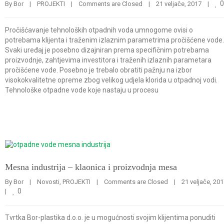
0
By 
Bor
|
PROJEKTI
|
Comments are Closed
|
21 veljače, 2017    
|
Pročišćavanje tehnoloških otpadnih voda umnogome ovisi o
potrebama klijenta i traženim izlaznim parametrima pročišćene vode.
Svaki uređaj je posebno dizajniran prema specifičnim potrebama
proizvodnje, zahtjevima investitora i traženih izlaznih parametara
pročišćene vode. Posebno je trebalo obratiti pažnju na izbor
visokokvalitetne opreme zbog velikog udjela klorida u otpadnoj vodi.
Tehnološke otpadne vode koje nastaju u procesu
Mesna industrija – klaonica i proizvodnja mesa
By 
Bor
|
Novosti
, 
PROJEKTI
|
Comments are Closed
|
0
|
Tvrtka Bor-plastika d.o.o. je u mogućnosti svojim klijentima ponuditi