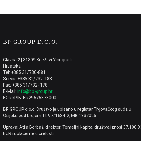
BP GROUP D.O.O.
Glavna 2 | 31309 Kneževi Vinogradi
Hrvatska
Tel: +385 31/730-881
Servis: +385 31/732-183
Fax: +385 31/732- 178
E-Mail:
info@bp-group.hr
EORI/PIB: HR29676373000
BP GROUP d.o.o. Društvo je upisano u registar Trgovačkog suda u
Osijeku pod brojem Tt-97/1634-2, MB 1337025.
Uprava: Atila Borbaš, direktor. Temeljni kapital društva iznosi 37.188,9
EUR i uplaćen je u cijelosti.