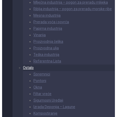
Mlječna industrija – pogon za preradu mlijeka
Riblja industrija – pogon za preradu morske ribe
Mesna industrija
Prerada voća i povrća
Papirna industrija
Vinarija
Proizvodnja čelika
Proizvodna ulja
Teška industrija
Referentna Lista
Ostalo
Spremnici
Pontoni
Okna
Filtar vreće
Sigurnosni Uređaji
Izrada Deponija – Lagune
Kompostiranje