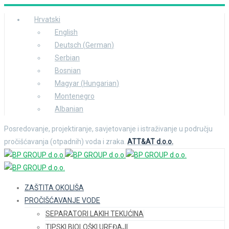
Hrvatski
English
Deutsch
(
German
)
Serbian
Bosnian
Magyar
(
Hungarian
)
Montenegro
Albanian
Posredovanje, projektiranje, savjetovanje i istraživanje u području
pročišćavanja (otpadnih) voda i zraka.
ATT&AT d.o.o.
ZAŠTITA OKOLIŠA
PROČIŠĆAVANJE VODE
SEPARATORI LAKIH TEKUĆINA
TIPSKI BIOLOŠKI UREĐAJI