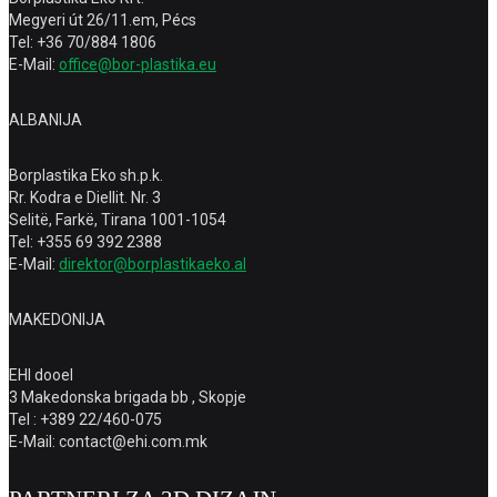
Megyeri út 26/11.em, Pécs
Tel: +36 70/884 1806
E-Mail:
office@bor-plastika.eu
ALBANIJA
Borplastika Eko sh.p.k.
Rr. Kodra e Diellit. Nr. 3
Selitë, Farkë, Tirana 1001-1054
Tel: +355 69 392 2388
E-Mail:
direktor@borplastikaeko.al
MAKEDONIJA
EHI dooel
3 Makedonska brigada bb , Skopje
Tel : +389 22/460-075
E-Mail: contact@ehi.com.mk