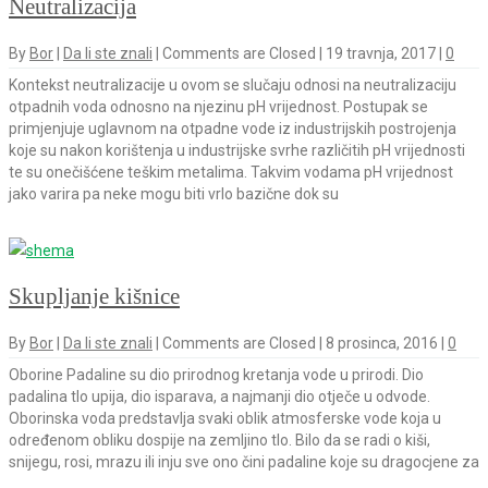
Neutralizacija
By
Bor
|
Da li ste znali
|
Comments are Closed
|
19 travnja, 2017
|
0
Kontekst neutralizacije u ovom se slučaju odnosi na neutralizaciju
otpadnih voda odnosno na njezinu pH vrijednost. Postupak se
primjenjuje uglavnom na otpadne vode iz industrijskih postrojenja
koje su nakon korištenja u industrijske svrhe različitih pH vrijednosti
te su onečišćene teškim metalima. Takvim vodama pH vrijednost
jako varira pa neke mogu biti vrlo bazične dok su
Skupljanje kišnice
By
Bor
|
Da li ste znali
|
Comments are Closed
|
8 prosinca, 2016
|
0
Oborine Padaline su dio prirodnog kretanja vode u prirodi. Dio
padalina tlo upija, dio isparava, a najmanji dio otječe u odvode.
Oborinska voda predstavlja svaki oblik atmosferske vode koja u
određenom obliku dospije na zemljino tlo. Bilo da se radi o kiši,
snijegu, rosi, mrazu ili inju sve ono čini padaline koje su dragocjene za