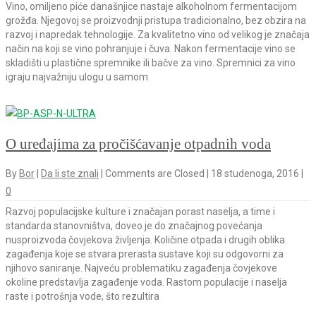
Vino, omiljeno piće današnjice nastaje alkoholnom fermentacijom
grožđa. Njegovoj se proizvodnji pristupa tradicionalno, bez obzira na
razvoj i napredak tehnologije. Za kvalitetno vino od velikog je značaja
način na koji se vino pohranjuje i čuva. Nakon fermentacije vino se
skladišti u plastične spremnike ili bačve za vino. Spremnici za vino
igraju najvažniju ulogu u samom
O uređajima za pročišćavanje otpadnih voda
By
Bor
|
Da li ste znali
|
Comments are Closed
|
18 studenoga, 2016
|
0
Razvoj populacijske kulture i značajan porast naselja, a time i
standarda stanovništva, doveo je do značajnog povećanja
nusproizvoda čovjekova življenja. Količine otpada i drugih oblika
zagađenja koje se stvara prerasta sustave koji su odgovorni za
njihovo saniranje. Najveću problematiku zagađenja čovjekove
okoline predstavlja zagađenje voda. Rastom populacije i naselja
raste i potrošnja vode, što rezultira