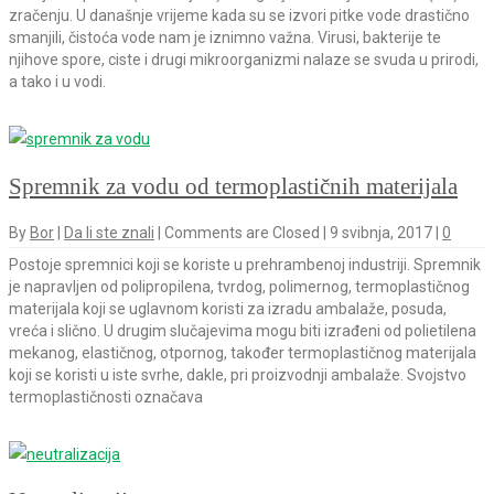
zračenju. U današnje vrijeme kada su se izvori pitke vode drastično
smanjili, čistoća vode nam je iznimno važna. Virusi, bakterije te
njihove spore, ciste i drugi mikroorganizmi nalaze se svuda u prirodi,
a tako i u vodi.
Spremnik za vodu od termoplastičnih materijala
By
Bor
|
Da li ste znali
|
Comments are Closed
|
9 svibnja, 2017
|
0
Postoje spremnici koji se koriste u prehrambenoj industriji. Spremnik
je napravljen od polipropilena, tvrdog, polimernog, termoplastičnog
materijala koji se uglavnom koristi za izradu ambalaže, posuda,
vreća i slično. U drugim slučajevima mogu biti izrađeni od polietilena
mekanog, elastičnog, otpornog, također termoplastičnog materijala
koji se koristi u iste svrhe, dakle, pri proizvodnji ambalaže. Svojstvo
termoplastičnosti označava