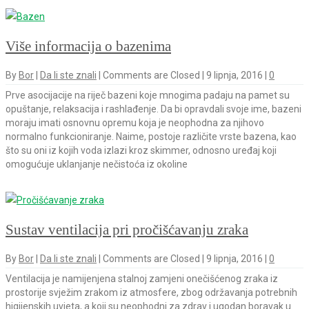
Više informacija o bazenima
By
Bor
|
Da li ste znali
|
Comments are Closed
|
9 lipnja, 2016
|
0
Prve asocijacije na riječ bazeni koje mnogima padaju na pamet su
opuštanje, relaksacija i rashlađenje. Da bi opravdali svoje ime, bazeni
moraju imati osnovnu opremu koja je neophodna za njihovo
normalno funkcioniranje. Naime, postoje različite vrste bazena, kao
što su oni iz kojih voda izlazi kroz skimmer, odnosno uređaj koji
omogućuje uklanjanje nečistoća iz okoline
Sustav ventilacija pri pročišćavanju zraka
By
Bor
|
Da li ste znali
|
Comments are Closed
|
9 lipnja, 2016
|
0
Ventilacija je namijenjena stalnoj zamjeni onečišćenog zraka iz
prostorije svježim zrakom iz atmosfere, zbog održavanja potrebnih
higijenskih uvjeta, a koji su neophodni za zdrav i ugodan boravak u