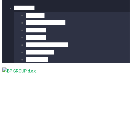
Hrvatski
English
Deutsch
(
German
)
Serbian
Bosnian
Magyar
(
Hungarian
)
Montenegro
Albanian