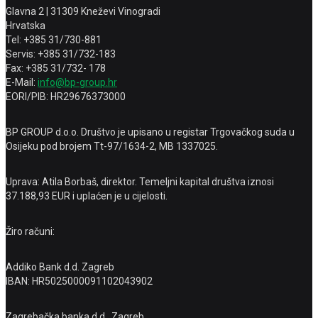
Glavna 2 | 31309 Kneževi Vinogradi
Hrvatska
Tel: +385 31/730-881
Servis: +385 31/732-183
Fax: +385 31/732- 178
E-Mail:
info@bp-group.hr
EORI/PIB: HR29676373000
BP GROUP d.o.o. Društvo je upisano u registar Trgovačkog suda u
Osijeku pod brojem Tt-97/1634-2, MB 1337025.
Uprava: Atila Borbaš, direktor. Temeljni kapital društva iznosi
37.188,93 EUR i uplaćen je u cijelosti.
Žiro računi:
Addiko Bank d.d. Zagreb
IBAN: HR5025000091102043902
Zagrebačka banka d.d., Zagreb