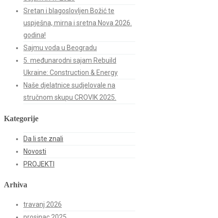
Sretan i blagoslovljen Božić te
uspješna, mirna i sretna Nova 2026.
godina!
Sajmu voda u Beogradu
5. međunarodni sajam Rebuild
Ukraine: Construction & Energy
Naše djelatnice sudjelovale na
stručnom skupu CROVIK 2025.
Kategorije
Da li ste znali
Novosti
PROJEKTI
Arhiva
travanj 2026
prosinac 2025