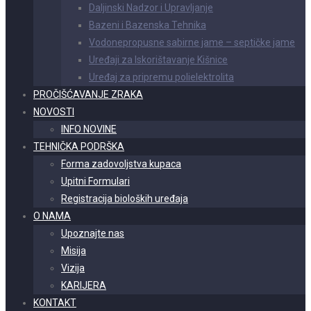
Daljinski Nadzor i Upravljanje
Bazeni i Bazenska Tehnika
Vodonepropusne sabirne jame – septičke jame
Uređaji za Iskorištavanje Kišnice
Uređaj za pripremu polielektrolita
PROČIŠĆAVANJE ZRAKA
NOVOSTI
INFO NOVINE
TEHNIČKA PODRŠKA
Forma zadovoljstva kupaca
Upitni Formulari
Registracija bioloških uređaja
O NAMA
Upoznajte nas
Misija
Vizija
KARIJERA
KONTAKT