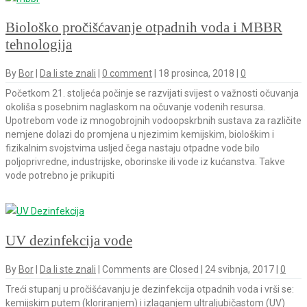
Biološko pročišćavanje otpadnih voda i MBBR
tehnologija
By
Bor
|
Da li ste znali
|
0 comment
|
18 prosinca, 2018
|
0
Početkom 21. stoljeća počinje se razvijati svijest o važnosti očuvanja
okoliša s posebnim naglaskom na očuvanje vodenih resursa.
Upotrebom vode iz mnogobrojnih vodoopskrbnih sustava za različite
nemjene dolazi do promjena u njezimim kemijskim, biološkim i
fizikalnim svojstvima usljed čega nastaju otpadne vode bilo
poljoprivredne, industrijske, oborinske ili vode iz kućanstva. Takve
vode potrebno je prikupiti
UV dezinfekcija vode
By
Bor
|
Da li ste znali
|
Comments are Closed
|
24 svibnja, 2017
|
0
Treći stupanj u pročišćavanju je dezinfekcija otpadnih voda i vrši se:
kemijskim putem (kloriranjem) i izlaganjem ultraljubičastom (UV)