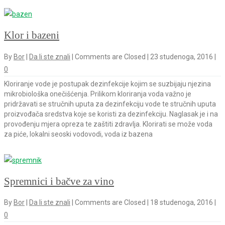
Klor i bazeni
By
Bor
|
Da li ste znali
|
Comments are Closed
|
23 studenoga, 2016
|
0
Kloriranje vode je postupak dezinfekcije kojim se suzbijaju njezina
mikrobiološka onečišćenja. Prilikom kloriranja voda važno je
pridržavati se stručnih uputa za dezinfekciju vode te stručnih uputa
proizvođača sredstva koje se koristi za dezinfekciju. Naglasak je i na
provođenju mjera opreza te zaštiti zdravlja. Klorirati se može voda
za piće, lokalni seoski vodovodi, voda iz bazena
Spremnici i bačve za vino
By
Bor
|
Da li ste znali
|
Comments are Closed
|
18 studenoga, 2016
|
0