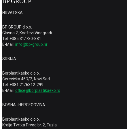
BP GROUP
HRVATSKA
BP GROUP d.o.o.
Glavna 2, Kneževi Vinogradi
Tel: +385 31/730-881
E-Mail:
info@bp-group.hr
SRBIJA
Borplastikaeko d.o.o.
Čerevićka 46D/2, Novi Sad
Tel: +381 21/6312-299
E-Mail:
office@borplastikaeko.rs
BOSNA i HERCEGOVINA
Borplastikaeko d.o.o.
Kralja Tvrtka Prvog br. 2, Tuzla