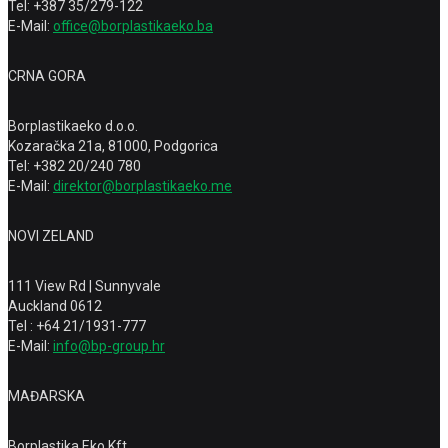
Tel: +387 35/279-122
E-Mail:
office@borplastikaeko.ba
CRNA GORA
Borplastikaeko d.o.o.
Kozaračka 21a, 81000, Podgorica
Tel: +382 20/240 780
E-Mail:
direktor@borplastikaeko.me
NOVI ZELAND
111 View Rd | Sunnyvale
Auckland 0612
Tel : +64 21/1931-777
E-Mail:
info@bp-group.hr
MAĐARSKA
Borplastika Eko Kft.